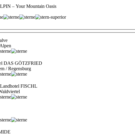
IN – Your Mountain Oasis
alve
 Alpen
otel DAS GÖTZFRIED
ern / Regensburg
- Landhotel FISCHL
Waldviertel
AMIDE