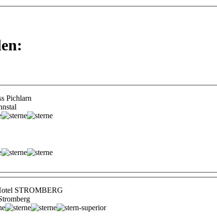
den:
 Pichlarn
nnstal
 Hotel STROMBERG
 Stromberg