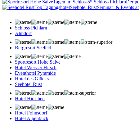
Tagen im Schloss
5* Schloss Pichlarn
Der pe
Top Tagungshotel
Seehotel Rust
Seminar- & Events a
Schloss Pichlarn
Almdorf
Bergresort Seefeld
Sportresort Hohe Salve
Hotel Weisser Hirsch
Eventhotel Pyramide
Hotel des Glücks
Seehotel Rust
Hotel Hirschen
Hotel Fohnsdorf
Hotel Alpenblick