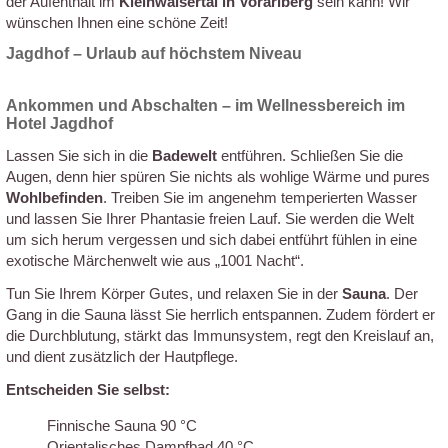
der Aufenthalt im
Kleinwalsertal in Vorarlberg
sein kann! Wir
wünschen Ihnen eine schöne Zeit!
Jagdhof – Urlaub auf höchstem Niveau
Ankommen und Abschalten – im Wellnessbereich im
Hotel Jagdhof
Lassen Sie sich in die
Badewelt
entführen. Schließen Sie die
Augen, denn hier spüren Sie nichts als wohlige Wärme und pures
Wohlbefinden
. Treiben Sie im angenehm temperierten Wasser
und lassen Sie Ihrer Phantasie freien Lauf. Sie werden die Welt
um sich herum vergessen und sich dabei entführt fühlen in eine
exotische Märchenwelt wie aus „1001 Nacht“.
Tun Sie Ihrem Körper Gutes, und relaxen Sie in der
Sauna
. Der
Gang in die Sauna lässt Sie herrlich entspannen. Zudem fördert er
die Durchblutung, stärkt das Immunsystem, regt den Kreislauf an,
und dient zusätzlich der Hautpflege.
Entscheiden Sie selbst:
Finnische Sauna 90 °C
Orientalisches Dampfbad 40 °C