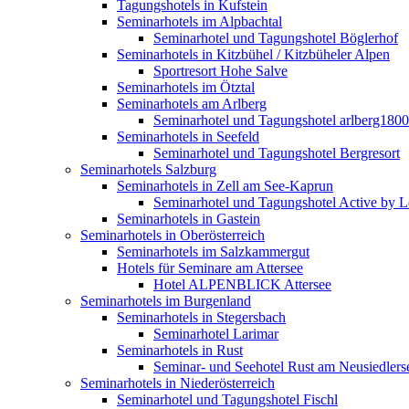
Tagungshotels in Kufstein
Seminarhotels im Alpbachtal
Seminarhotel und Tagungshotel Böglerhof
Seminarhotels in Kitzbühel / Kitzbüheler Alpen
Sportresort Hohe Salve
Seminarhotels im Ötztal
Seminarhotels am Arlberg
Seminarhotel und Tagungshotel arlberg1800
Seminarhotels in Seefeld
Seminarhotel und Tagungshotel Bergresort
Seminarhotels Salzburg
Seminarhotels in Zell am See-Kaprun
Seminarhotel und Tagungshotel Active by Le
Seminarhotels in Gastein
Seminarhotels in Oberösterreich
Seminarhotels im Salzkammergut
Hotels für Seminare am Attersee
Hotel ALPENBLICK Attersee
Seminarhotels im Burgenland
Seminarhotels in Stegersbach
Seminarhotel Larimar
Seminarhotels in Rust
Seminar- und Seehotel Rust am Neusiedlers
Seminarhotels in Niederösterreich
Seminarhotel und Tagungshotel Fischl