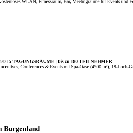
Kostenloses WLAN, Fitnessraum, Bar, Meetingräume für Events und Feie
nstal
5 TAGUNGSRÄUME | bis zu 180 TEILNEHMER
s, Incentives, Conferences & Events mit Spa-Oase (4500 m²), 18-Loch-Go
im Burgenland