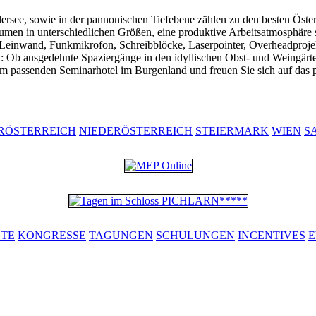
ersee, sowie in der pannonischen Tiefebene zählen zu den besten Öster
men in unterschiedlichen Größen, eine produktive Arbeitsatmosphäre sc
Leinwand, Funkmikrofon, Schreibblöcke, Laserpointer, Overheadprojekt
: Ob ausgedehnte Spaziergänge in den idyllischen Obst- und Weingär
m passenden Seminarhotel im Burgenland und freuen Sie sich auf das p
RÖSTERREICH
NIEDERÖSTERREICH
STEIERMARK
WIEN
S
ETE
KONGRESSE
TAGUNGEN
SCHULUNGEN
INCENTIVES
E