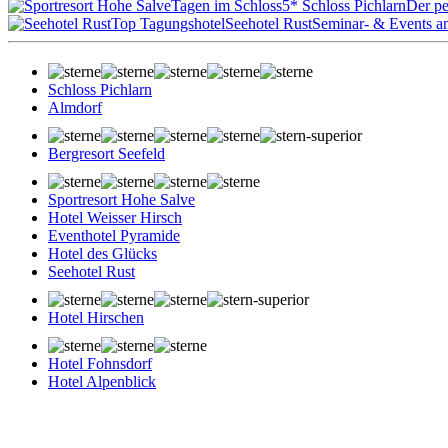
Tagen im Schloss
5* Schloss Pichlarn
Der pe
Top Tagungshotel
Seehotel Rust
Seminar- & Events a
Schloss Pichlarn
Almdorf
Bergresort Seefeld
Sportresort Hohe Salve
Hotel Weisser Hirsch
Eventhotel Pyramide
Hotel des Glücks
Seehotel Rust
Hotel Hirschen
Hotel Fohnsdorf
Hotel Alpenblick