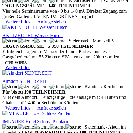
Niederösterreich / Waldviertel
4
TAGUNGSRÄUME | 3-60 TEILNEHMER
Vier helle Seminarräume von 40 bis 140 m². Direkter Zugang zum
großen Garten - TAGEN IM GRÜNEN möglich...
Weitere Infos
Anfrage stellen
AKTIVHOTEL Weisser Hirsch
Steiermark / Mariazell
5
TAGUNGSRÄUME | 5-350 TEILNEHMER
Erfolgreich Tagen im Mariazeller Land | Professionelles
Gastgeberhotel mit 55 Zimmer, SPA uvm - nur 120km vor den
Toren Wiens...
Weitere Infos
Almdorf SEINERZEIT
Kärnten / Reichenau
Für bis zu 190 TEILNEHMER
Miet dein Almdorf! – einzigartige Hotelanalage mit 51 Hütten und
Chalets auf 1.400 m Seehöhe in Kärnten....
Weitere Infos
Anfrage stellen
IMLAUER Hotel Schloss Pichlarn
Steiermark / Aigen im
Ennstal
5 TAGUNGSRÄUME | bis zu 180 TEILNEHMER