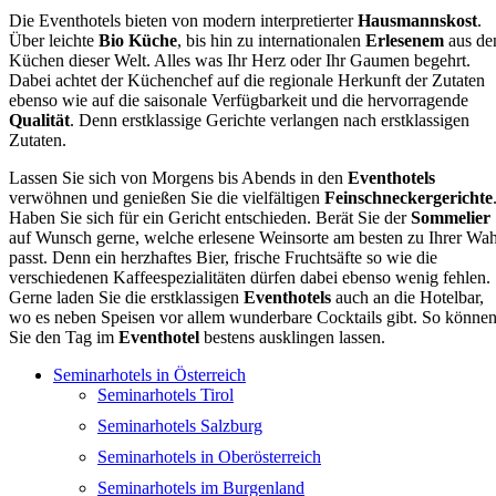
Die Eventhotels bieten von modern interpretierter
Hausmannskost
.
Über leichte
Bio Küche
, bis hin zu internationalen
Erlesenem
aus de
Küchen dieser Welt. Alles was Ihr Herz oder Ihr Gaumen begehrt.
Dabei achtet der Küchenchef auf die regionale Herkunft der Zutaten
ebenso wie auf die saisonale Verfügbarkeit und die hervorragende
Qualität
. Denn erstklassige Gerichte verlangen nach erstklassigen
Zutaten.
Lassen Sie sich von Morgens bis Abends in den
Eventhotels
verwöhnen und genießen Sie die vielfältigen
Feinschneckergerichte
Haben Sie sich für ein Gericht entschieden. Berät Sie der
Sommelier
auf Wunsch gerne, welche erlesene Weinsorte am besten zu Ihrer Wah
passt. Denn ein herzhaftes Bier, frische Fruchtsäfte so wie die
verschiedenen Kaffeespezialitäten dürfen dabei ebenso wenig fehlen.
Gerne laden Sie die erstklassigen
Eventhotels
auch an die Hotelbar,
wo es neben Speisen vor allem wunderbare Cocktails gibt. So könne
Sie den Tag im
Eventhotel
bestens ausklingen lassen.
Seminarhotels in Österreich
Seminarhotels Tirol
Seminarhotels Salzburg
Seminarhotels in Oberösterreich
Seminarhotels im Burgenland