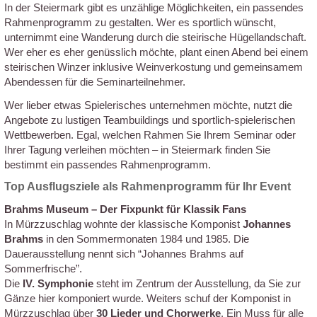
In der Steiermark gibt es unzählige Möglichkeiten, ein passendes
Rahmenprogramm zu gestalten. Wer es sportlich wünscht,
unternimmt eine Wanderung durch die steirische Hügellandschaft.
Wer eher es eher genüsslich möchte, plant einen Abend bei einem
steirischen Winzer inklusive Weinverkostung und gemeinsamem
Abendessen für die Seminarteilnehmer.
Wer lieber etwas Spielerisches unternehmen möchte, nutzt die
Angebote zu lustigen Teambuildings und sportlich-spielerischen
Wettbewerben. Egal, welchen Rahmen Sie Ihrem Seminar oder
Ihrer Tagung verleihen möchten – in Steiermark finden Sie
bestimmt ein passendes Rahmenprogramm.
Top Ausflugsziele als Rahmenprogramm für Ihr Event
Brahms Museum – Der Fixpunkt für Klassik Fans
In Mürzzuschlag wohnte der klassische Komponist
Johannes
Brahms
in den Sommermonaten 1984 und 1985. Die
Dauerausstellung nennt sich “Johannes Brahms auf
Sommerfrische”.
Die
IV. Symphonie
steht im Zentrum der Ausstellung, da Sie zur
Gänze hier komponiert wurde. Weiters schuf der Komponist in
Mürzzuschlag über
30 Lieder und Chorwerke
. Ein Muss für alle