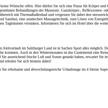
n keine Wünsche offen. Hier dürfen Sie sich eine Pause für Körper un
e angenehmen Behandlungen der Masseure. Ganzkörper-, Reflexzonen- od
eitbereich mit Thermalhallenbad und vergessen Sie dabei den stressre
 Sanshui, eine asiatischen Massagetechnik, zum Lösen von Energieblo
en Tagträumen versinken. Informieren Sie sich im Hotel über die wei
 Aktivurlaub im Salzburger Land ist in Sachen Sport alles möglich. De
Ruhe kommen. Auch in den Wintermonaten ist das Gasteinertal eine Rei
d Sie ausreichend frische Luft und Sonne getankt haben, erwartet Sie
nd erholen Sie sich bestens dabei!
n Sie erholsame und abwechslungsreiche Urlaubstage im 4 Sterne Super