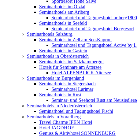
Sportresort Hohe Salve
Seminarhotels im Ötztal
Seminarhotels am Arlberg
Seminarhotel und Tagungshotel arlberg1800
Seminarhotels in Seefeld
Seminarhotel und Tagungshotel Bergresort
Seminarhotels Salzburg
Seminarhotels in Zell am See-Kaprun
Seminarhotel und Tagungshotel Active by Le
Seminarhotels in Gastein
Seminarhotels in Oberösterreich
Seminarhotels im Salzkammergut
Hotels für Seminare am Attersee
Hotel ALPENBLICK Attersee
Seminarhotels im Burgenland
Seminarhotels in Stegersbach
Seminarhotel Larimar
Seminarhotels in Rust
Seminar- und Seehotel Rust am Neusiedlers
Seminarhotels in Niederösterreich
Seminarhotel und Tagungshotel Fischl
Seminarhotels in Vorarlberg
Travel Charme IFEN Hotel
Hotel JAGDHOF
Genuss & Aktivhotel SONNENBURG