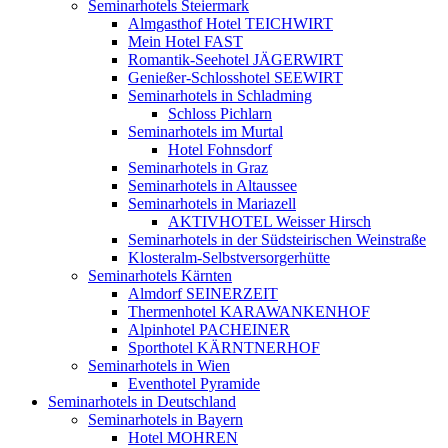
Seminarhotels Steiermark
Almgasthof Hotel TEICHWIRT
Mein Hotel FAST
Romantik-Seehotel JÄGERWIRT
Genießer-Schlosshotel SEEWIRT
Seminarhotels in Schladming
Schloss Pichlarn
Seminarhotels im Murtal
Hotel Fohnsdorf
Seminarhotels in Graz
Seminarhotels in Altaussee
Seminarhotels in Mariazell
AKTIVHOTEL Weisser Hirsch
Seminarhotels in der Südsteirischen Weinstraße
Klosteralm-Selbstversorgerhütte
Seminarhotels Kärnten
Almdorf SEINERZEIT
Thermenhotel KARAWANKENHOF
Alpinhotel PACHEINER
Sporthotel KÄRNTNERHOF
Seminarhotels in Wien
Eventhotel Pyramide
Seminarhotels in Deutschland
Seminarhotels in Bayern
Hotel MOHREN