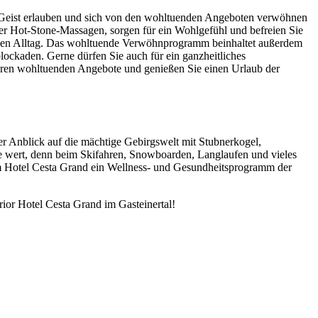
d Geist erlauben und sich von den wohltuenden Angeboten verwöhnen
er Hot-Stone-Massagen, sorgen für ein Wohlgefühl und befreien Sie
ichen Alltag. Das wohltuende Verwöhnprogramm beinhaltet außerdem
ckaden. Gerne dürfen Sie auch für ein ganzheitliches
teren wohltuenden Angebote und genießen Sie einen Urlaub der
r Anblick auf die mächtige Gebirgswelt mit Stubnerkogel,
se wert, denn beim Skifahren, Snowboarden, Langlaufen und vieles
 im Hotel Cesta Grand ein Wellness- und Gesundheitsprogramm der
ior Hotel Cesta Grand im Gasteinertal!