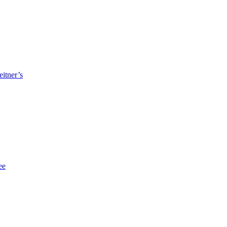
itner’s
ee