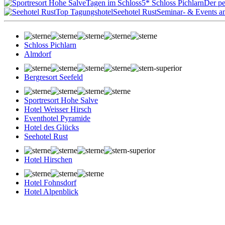
Tagen im Schloss
5* Schloss Pichlarn
Der pe
Top Tagungshotel
Seehotel Rust
Seminar- & Events a
Schloss Pichlarn
Almdorf
Bergresort Seefeld
Sportresort Hohe Salve
Hotel Weisser Hirsch
Eventhotel Pyramide
Hotel des Glücks
Seehotel Rust
Hotel Hirschen
Hotel Fohnsdorf
Hotel Alpenblick