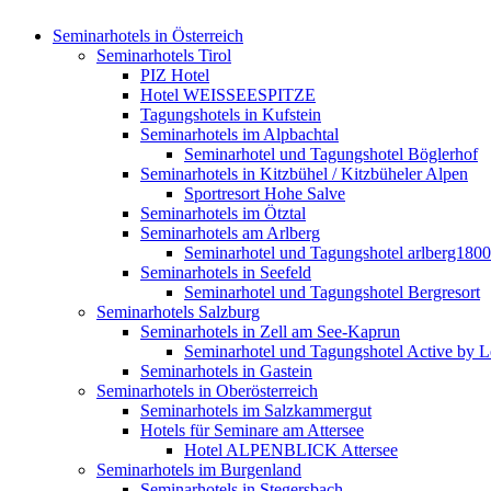
Seminarhotels in Österreich
Seminarhotels Tirol
PIZ Hotel
Hotel WEISSEESPITZE
Tagungshotels in Kufstein
Seminarhotels im Alpbachtal
Seminarhotel und Tagungshotel Böglerhof
Seminarhotels in Kitzbühel / Kitzbüheler Alpen
Sportresort Hohe Salve
Seminarhotels im Ötztal
Seminarhotels am Arlberg
Seminarhotel und Tagungshotel arlberg1800
Seminarhotels in Seefeld
Seminarhotel und Tagungshotel Bergresort
Seminarhotels Salzburg
Seminarhotels in Zell am See-Kaprun
Seminarhotel und Tagungshotel Active by Le
Seminarhotels in Gastein
Seminarhotels in Oberösterreich
Seminarhotels im Salzkammergut
Hotels für Seminare am Attersee
Hotel ALPENBLICK Attersee
Seminarhotels im Burgenland
Seminarhotels in Stegersbach