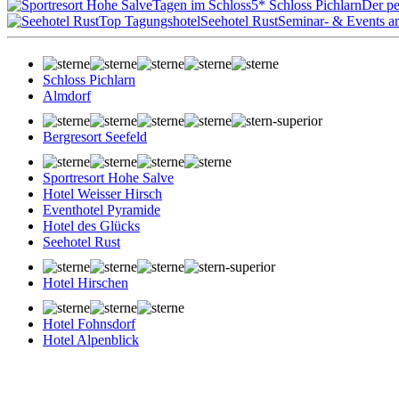
Tagen im Schloss
5* Schloss Pichlarn
Der pe
Top Tagungshotel
Seehotel Rust
Seminar- & Events a
Schloss Pichlarn
Almdorf
Bergresort Seefeld
Sportresort Hohe Salve
Hotel Weisser Hirsch
Eventhotel Pyramide
Hotel des Glücks
Seehotel Rust
Hotel Hirschen
Hotel Fohnsdorf
Hotel Alpenblick