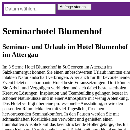
Seminarhotel Blumenhof
Seminar- und Urlaub im Hotel Blumenhof
im Attergau
Im 3 Sterne Hotel Blumenhof in St.Georgen im Attergau im
Salzkammergut können Sie einen unbeschwerten Urlaub inmitten ein
intakten Naturlandschaft verbringen. Aber auch für Ihr bevorstehende
Event bietet das charmante Hotel beste Voraussetzungen. Dort könne
Sie Arbeit und Vergnügen verbinden und sich dabei bestens erholen.
Kreative Lösungen, Inspiration und Teambuilding gelingen besser in
schöner Naturkulisse und in einer Atmosphäre mit wenig Ablenkung.
Das Hotel verfügt über eine professionelle Ausstattung, sowie den
passenden Räumlichkeiten mit viel Tageslicht, für einen
hervorragenden Seminarkomfort. In den Pausen werden Sie mit
schmackhaften Köstlichkeiten verwöhnt und genießen einen
traumhaften Ausblick auf das beeindruckende Höllengebirge, das für
innere Ruhe und Zufriedenheit sorgt. Nicht weit vom Hotel entfernt