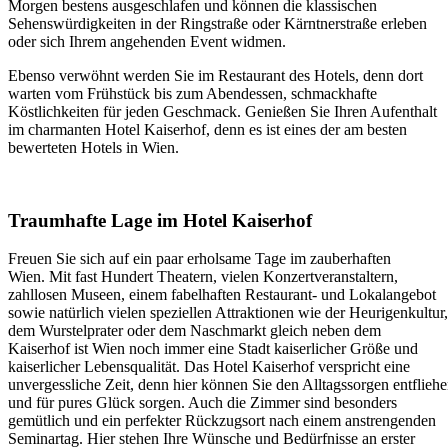
Morgen bestens ausgeschlafen und können die klassischen
Sehenswürdigkeiten in der Ringstraße oder Kärntnerstraße erleben
oder sich Ihrem angehenden Event widmen.
Ebenso verwöhnt werden Sie im Restaurant des Hotels, denn dort
warten vom Frühstück bis zum Abendessen, schmackhafte
Köstlichkeiten für jeden Geschmack. Genießen Sie Ihren Aufenthalt
im charmanten Hotel Kaiserhof, denn es ist eines der am besten
bewerteten Hotels in Wien.
Traumhafte Lage im Hotel Kaiserhof
Freuen Sie sich auf ein paar erholsame Tage im zauberhaften
Wien. Mit fast Hundert Theatern, vielen Konzertveranstaltern,
zahllosen Museen, einem fabelhaften Restaurant- und Lokalangebot
sowie natürlich vielen speziellen Attraktionen wie der Heurigenkultur,
dem Wurstelprater oder dem Naschmarkt gleich neben dem
Kaiserhof ist Wien noch immer eine Stadt kaiserlicher Größe und
kaiserlicher Lebensqualität. Das Hotel Kaiserhof verspricht eine
unvergessliche Zeit, denn hier können Sie den Alltagssorgen entflieh
und für pures Glück sorgen. Auch die Zimmer sind besonders
gemütlich und ein perfekter Rückzugsort nach einem anstrengenden
Seminartag. Hier stehen Ihre Wünsche und Bedürfnisse an erster