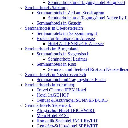
Seminarhotel und Tagungshotel Bergresort
Seminarhotels Salzburg
Seminarhotels in Zell am See-Kaprun
Seminarhotel und Tagungshotel Active by Le
Seminarhotels in Gastein
Seminarhotels in Oberösterreich
Seminarhotels im Salzkammergut
Hotels für Seminare am Attersee
Hotel ALPENBLICK Attersee
Seminarhotels im Burgenland
Seminarhotels in Stegersbach
Seminarhotel Larimar
Seminarhotels in Rust
Seminar- und Seehotel Rust am Neusiedlers
Seminarhotels in Niederösterreich
Seminarhotel und Tagungshotel Fischl
Seminarhotels in Vorarlberg
Travel Charme IFEN Hotel
Hotel JAGDHOF
Genuss & Aktivhotel SONNENBURG
Seminarhotels Steiermark
Almgasthof Hotel TEICHWIRT
Mein Hotel FAST
Romantik-Seehotel JÄGERWIRT
Genießer-Schlosshotel SEEWIRT