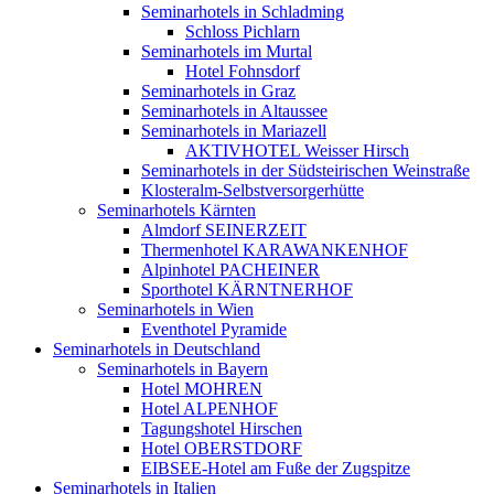
Seminarhotels in Schladming
Schloss Pichlarn
Seminarhotels im Murtal
Hotel Fohnsdorf
Seminarhotels in Graz
Seminarhotels in Altaussee
Seminarhotels in Mariazell
AKTIVHOTEL Weisser Hirsch
Seminarhotels in der Südsteirischen Weinstraße
Klosteralm-Selbstversorgerhütte
Seminarhotels Kärnten
Almdorf SEINERZEIT
Thermenhotel KARAWANKENHOF
Alpinhotel PACHEINER
Sporthotel KÄRNTNERHOF
Seminarhotels in Wien
Eventhotel Pyramide
Seminarhotels in Deutschland
Seminarhotels in Bayern
Hotel MOHREN
Hotel ALPENHOF
Tagungshotel Hirschen
Hotel OBERSTDORF
EIBSEE-Hotel am Fuße der Zugspitze
Seminarhotels in Italien