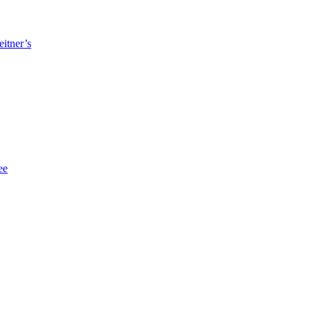
itner’s
ee