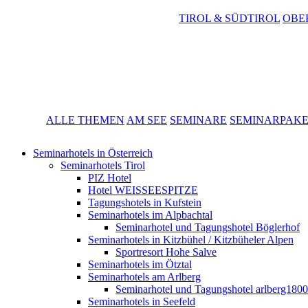
TIROL & SÜDTIROL
OBE
ALLE THEMEN
AM SEE
SEMINARE
SEMINARPAK
Seminarhotels in Österreich
Seminarhotels Tirol
PIZ Hotel
Hotel WEISSEESPITZE
Tagungshotels in Kufstein
Seminarhotels im Alpbachtal
Seminarhotel und Tagungshotel Böglerhof
Seminarhotels in Kitzbühel / Kitzbüheler Alpen
Sportresort Hohe Salve
Seminarhotels im Ötztal
Seminarhotels am Arlberg
Seminarhotel und Tagungshotel arlberg1800
Seminarhotels in Seefeld