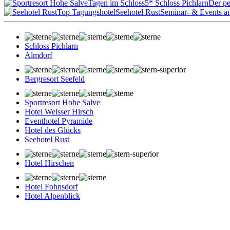
Tagen im Schloss
5* Schloss Pichlarn
Der pe
Top Tagungshotel
Seehotel Rust
Seminar- & Events a
Schloss Pichlarn
Almdorf
Bergresort Seefeld
Sportresort Hohe Salve
Hotel Weisser Hirsch
Eventhotel Pyramide
Hotel des Glücks
Seehotel Rust
Hotel Hirschen
Hotel Fohnsdorf
Hotel Alpenblick