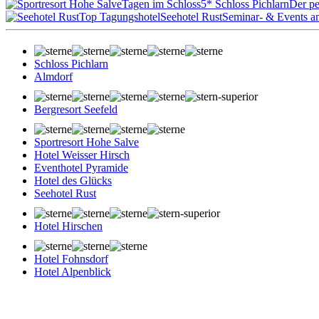
Tagen im Schloss
5* Schloss Pichlarn
Der pe
Top Tagungshotel
Seehotel Rust
Seminar- & Events a
Schloss Pichlarn
Almdorf
Bergresort Seefeld
Sportresort Hohe Salve
Hotel Weisser Hirsch
Eventhotel Pyramide
Hotel des Glücks
Seehotel Rust
Hotel Hirschen
Hotel Fohnsdorf
Hotel Alpenblick