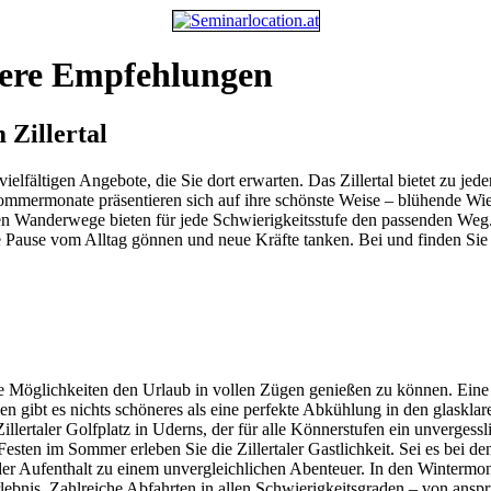
nsere Empfehlungen
 Zillertal
vielfältigen Angebote, die Sie dort erwarten. Das Zillertal bietet zu j
mmermonate präsentieren sich auf ihre schönste Weise – blühende Wie
erten Wanderwege bieten für jede Schwierigkeitsstufe den passenden 
ine Pause vom Alltag gönnen und neue Kräfte tanken. Bei und finden Sie 
 Möglichkeiten den Urlaub in vollen Zügen genießen zu können. Eine h
 gibt es nichts schöneres als eine perfekte Abkühlung in den glaskla
 Zillertaler Golfplatz in Uderns, der für alle Könnerstufen ein unverge
Festen im Sommer erleben Sie die Zillertaler Gastlichkeit. Sei es bei d
der Aufenthalt zu einem unvergleichlichen Abenteuer. In den Wintermon
bnis. Zahlreiche Abfahrten in allen Schwierigkeitsgraden – von anspru