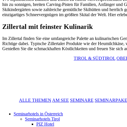
hin zu sonnigen, breiten Carving-Pisten für Familien, Anfänger und
Skikindergärten sowie zahlreiche gemütliche Skihütten und herrlich ge
einzigartiges Schneevergnügen im größten Skital der Welt. Hier erle
Zillertal mit feinster Kulinarik
Im Zillertal finden Sie eine umfangreiche Palette an kulinarischen G
Richtige dabei. Typische Zillertaler Produkte wie der Heumilchkäse, wü
Genießen Sie die schmackhaften Köstlichkeiten und freuen Sie sich a
TIROL & SÜDTIROL
OBE
ALLE THEMEN
AM SEE
SEMINARE
SEMINARPAK
Seminarhotels in Österreich
Seminarhotels Tirol
PIZ Hotel