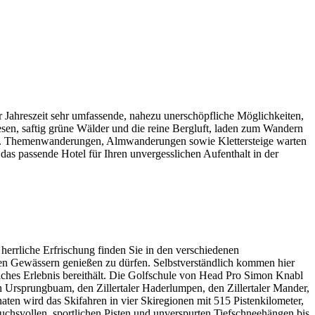
eder Jahreszeit sehr umfassende, nahezu unerschöpfliche Möglichkeiten,
sen, saftig grüne Wälder und die reine Bergluft, laden zum Wandern
Weg. Themenwanderungen, Almwanderungen sowie Klettersteige warten
das passende Hotel für Ihren unvergesslichen Aufenthalt in der
errliche Erfrischung finden Sie in den verschiedenen
ren Gewässern genießen zu dürfen. Selbstverständlich kommen hier
ssliches Erlebnis bereithält. Die Golfschule von Head Pro Simon Knabl
en Ursprungbuam, den Zillertaler Haderlumpen, den Zillertaler Mander,
aten wird das Skifahren in vier Skiregionen mit 515 Pistenkilometer,
chsvollen, sportlichen Pisten und unverspurten Tiefschneehängen bis