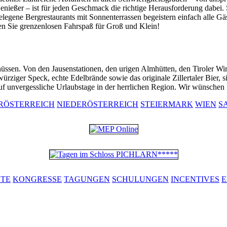
 Genießer – ist für jeden Geschmack die richtige Herausforderung dab
legene Bergrestaurants mit Sonnenterrassen begeistern einfach alle Gäst
ben Sie grenzenlosen Fahrspaß für Groß und Klein!
enüssen. Von den Jausenstationen, den urigen Almhütten, den Tiroler Wi
rziger Speck, echte Edelbrände sowie das originale Zillertaler Bier, si
uf unvergessliche Urlaubstage in der herrlichen Region. Wir wünschen 
RÖSTERREICH
NIEDERÖSTERREICH
STEIERMARK
WIEN
S
ETE
KONGRESSE
TAGUNGEN
SCHULUNGEN
INCENTIVES
E