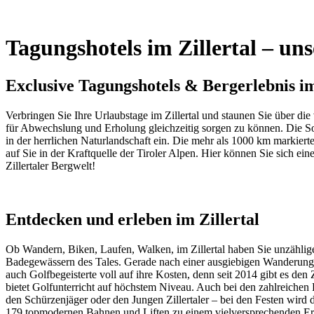
Tagungshotels im Zillertal – u
Exclusive Tagungshotels & Bergerlebnis im
Verbringen Sie Ihre Urlaubstage im Zillertal und staunen Sie über die 
für Abwechslung und Erholung gleichzeitig sorgen zu können. Die So
in der herrlichen Naturlandschaft ein. Die mehr als 1000 km marki
auf Sie in der Kraftquelle der Tiroler Alpen. Hier können Sie sich e
Zillertaler Bergwelt!
Entdecken und erleben im Zillertal
Ob Wandern, Biken, Laufen, Walken, im Zillertal haben Sie unzählige
Badegewässern des Tales. Gerade nach einer ausgiebigen Wanderungen
auch Golfbegeisterte voll auf ihre Kosten, denn seit 2014 gibt es den
bietet Golfunterricht auf höchstem Niveau. Auch bei den zahlreichen 
den Schürzenjäger oder den Jungen Zillertaler – bei den Festen wird 
179 topmodernen Bahnen und Liften zu einem vielversprechenden Erle