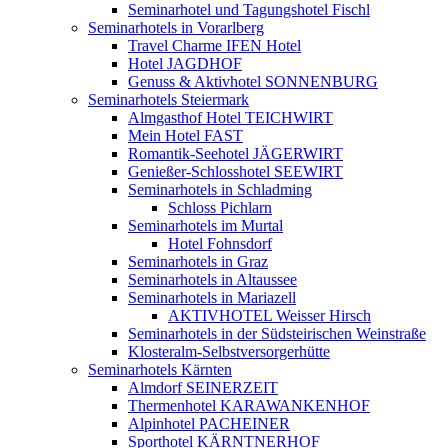
Seminarhotel und Tagungshotel Fischl
Seminarhotels in Vorarlberg
Travel Charme IFEN Hotel
Hotel JAGDHOF
Genuss & Aktivhotel SONNENBURG
Seminarhotels Steiermark
Almgasthof Hotel TEICHWIRT
Mein Hotel FAST
Romantik-Seehotel JÄGERWIRT
Genießer-Schlosshotel SEEWIRT
Seminarhotels in Schladming
Schloss Pichlarn
Seminarhotels im Murtal
Hotel Fohnsdorf
Seminarhotels in Graz
Seminarhotels in Altaussee
Seminarhotels in Mariazell
AKTIVHOTEL Weisser Hirsch
Seminarhotels in der Südsteirischen Weinstraße
Klosteralm-Selbstversorgerhütte
Seminarhotels Kärnten
Almdorf SEINERZEIT
Thermenhotel KARAWANKENHOF
Alpinhotel PACHEINER
Sporthotel KÄRNTNERHOF