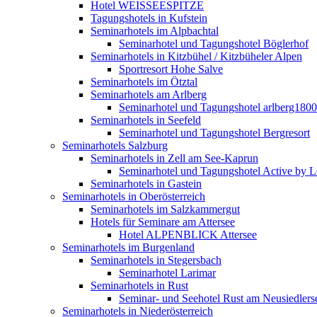
Hotel WEISSEESPITZE
Tagungshotels in Kufstein
Seminarhotels im Alpbachtal
Seminarhotel und Tagungshotel Böglerhof
Seminarhotels in Kitzbühel / Kitzbüheler Alpen
Sportresort Hohe Salve
Seminarhotels im Ötztal
Seminarhotels am Arlberg
Seminarhotel und Tagungshotel arlberg1800
Seminarhotels in Seefeld
Seminarhotel und Tagungshotel Bergresort
Seminarhotels Salzburg
Seminarhotels in Zell am See-Kaprun
Seminarhotel und Tagungshotel Active by Le
Seminarhotels in Gastein
Seminarhotels in Oberösterreich
Seminarhotels im Salzkammergut
Hotels für Seminare am Attersee
Hotel ALPENBLICK Attersee
Seminarhotels im Burgenland
Seminarhotels in Stegersbach
Seminarhotel Larimar
Seminarhotels in Rust
Seminar- und Seehotel Rust am Neusiedlers
Seminarhotels in Niederösterreich